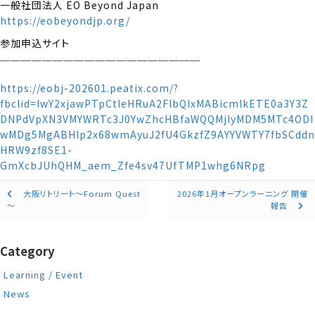
一般社団法人 EO Beyond Japan
https://eobeyondjp.org/
参加申込サイト
￣￣￣￣￣￣￣￣￣￣￣￣￣￣￣￣￣￣￣
https://eobj-202601.peatix.com/?
fbclid=IwY2xjawPTpCtleHRuA2FlbQIxMABicmlkETE0a3Y3Z
DNPdVpXN3VMYWRTc3J0YwZhcHBfaWQQMjIyMDM5MTc4ODI
wMDg5MgABHlp2x68wmAyuJ2fU4GkzfZ9AYYVWTY7fbSCddn
HRW9zf8SE1-
GmXcbJUhQHM_aem_Zfe4sv47UfTMP1whg6NRpg
Posts
大阪リトリート～Forum Quest
2026年1月オープンラーニング 開催
～
報告
navigation
Category
Learning / Event
News